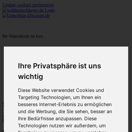
Update cookies preferences
Ihr Warenkorb ist leer.
Startseite
Warenkorb
Ihre Privatsphäre ist uns
Mein Konto
Neukunde?
wichtig
Kasse
Anmelden
NEW
Diese Website verwendet Cookies und
Sale
Targeting Technologien, um Ihnen ein
besseres Internet-Erlebnis zu ermöglichen
Startseite
»
Impressum
und die Werbung, die Sie sehen, besser an
Ihre Bedürfnisse anzupassen. Diese
Erweiterte Suche »
Technologien nutzen wir außerdem, um