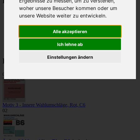
Kategorien
Ergebnisse zu messen, um zu verstehen,
woher unsere Besucher kommen oder um
Betriebsratswahl 2026
unsere Website weiter zu entwickeln.
Innere Wahlumschläge
Äußere Wahlumschläge
Zweiseitige Wahlumschläge
Alle akzeptieren
Selbstklebende Wahlumschläge
Stimmzettel
Ich lehne ab
Farbiges Papier
Einstellungen ändern
Bestseller
01
Motiv 3 - Innere Wahlumschläge, Rot, C6
02