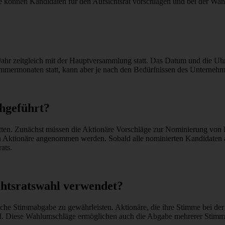
e können Kandidaten für den Aufsichtsrat vorschlagen und bei der Wahl
s Jahr zeitgleich mit der Hauptversammlung statt. Das Datum und die Uh
mmermonaten statt, kann aber je nach den Bedürfnissen des Unternehme
chgeführt?
itten. Zunächst müssen die Aktionäre Vorschläge zur Nominierung von 
 Aktionäre angenommen werden. Sobald alle nominierten Kandidaten
ats.
htsratswahl verwendet?
che Stimmabgabe zu gewährleisten. Aktionäre, die ihre Stimme bei de
rd. Diese Wahlumschläge ermöglichen auch die Abgabe mehrerer Stimme