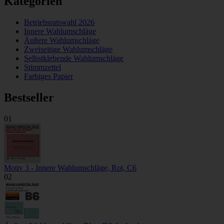
Kategorien
Betriebsratswahl 2026
Innere Wahlumschläge
Äußere Wahlumschläge
Zweiseitige Wahlumschläge
Selbstklebende Wahlumschläge
Stimmzettel
Farbiges Papier
Bestseller
01
Motiv 3 - Innere Wahlumschläge, Rot, C6
02