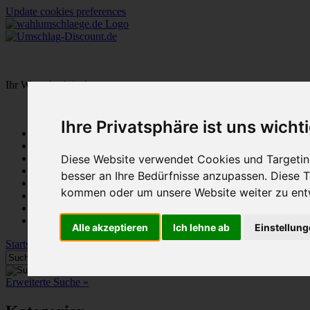
Update cookies preferences
Ihr Warenkorb ist leer.
Ihre Privatsphäre ist uns wicht
Startseite
Warenkorb
Mein Konto
Diese Website verwendet Cookies und Targeting
Neukunde?
besser an Ihre Bedürfnisse anzupassen. Diese
Kasse
kommen oder um unsere Website weiter zu ent
Anmelden
NEW
Sale
Alle akzeptieren
Ich lehne ab
Einstellun
Startseite
»
Wahlumschläge für die Aufsichtsratswahl
Erweiterte Suche »