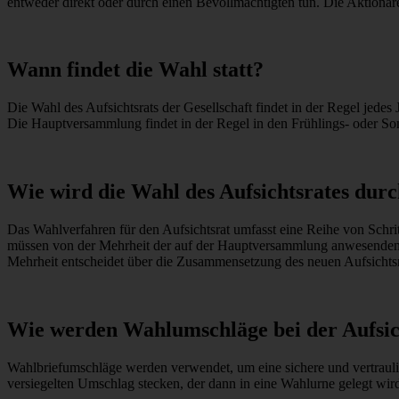
entweder direkt oder durch einen Bevollmächtigten tun. Die Aktionär
Wann findet die Wahl statt?
Die Wahl des Aufsichtsrats der Gesellschaft findet in der Regel jede
Die Hauptversammlung findet in der Regel in den Frühlings- oder So
Wie wird die Wahl des Aufsichtsrates dur
Das Wahlverfahren für den Aufsichtsrat umfasst eine Reihe von Schr
müssen von der Mehrheit der auf der Hauptversammlung anwesenden
Mehrheit entscheidet über die Zusammensetzung des neuen Aufsichtsr
Wie werden Wahlumschläge bei der Aufsic
Wahlbriefumschläge werden verwendet, um eine sichere und vertrauli
versiegelten Umschlag stecken, der dann in eine Wahlurne gelegt wi