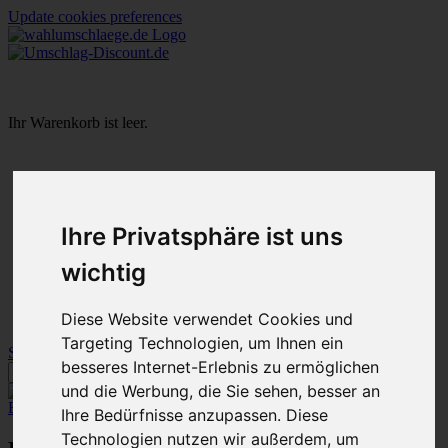
Update cookies preferences
Ihr Warenkorb ist leer.
Startseite
Warenkorb
Mein Konto
Ihre Privatsphäre ist uns
Neukunde?
Kasse
wichtig
Anmelden
NEW
Diese Website verwendet Cookies und
Sale
Targeting Technologien, um Ihnen ein
Startseite
»
Kommunalwahlen
besseres Internet-Erlebnis zu ermöglichen
und die Werbung, die Sie sehen, besser an
Erweiterte Suche »
Ihre Bedürfnisse anzupassen. Diese
Technologien nutzen wir außerdem, um