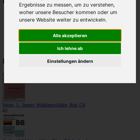
Kategorien
Ergebnisse zu messen, um zu verstehen,
woher unsere Besucher kommen oder um
Betriebsratswahl 2026
unsere Website weiter zu entwickeln.
Innere Wahlumschläge
Äußere Wahlumschläge
Zweiseitige Wahlumschläge
Alle akzeptieren
Selbstklebende Wahlumschläge
Stimmzettel
Farbiges Papier
Ich lehne ab
Bestseller
Einstellungen ändern
01
Motiv 3 - Innere Wahlumschläge, Rot, C6
02