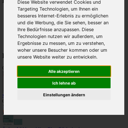
Kategorien
Diese Website verwendet Cookies und
Targeting Technologien, um Ihnen ein
Betriebsratswahl 2026
besseres Internet-Erlebnis zu ermöglichen
Innere Wahlumschläge
und die Werbung, die Sie sehen, besser an
Äußere Wahlumschläge
Zweiseitige Wahlumschläge
Ihre Bedürfnisse anzupassen. Diese
Selbstklebende Wahlumschläge
Technologien nutzen wir außerdem, um
Stimmzettel
Ergebnisse zu messen, um zu verstehen,
Farbiges Papier
woher unsere Besucher kommen oder um
Bestseller
unsere Website weiter zu entwickeln.
01
Alle akzeptieren
Ich lehne ab
Einstellungen ändern
Motiv 3 - Innere Wahlumschläge, Rot, C6
02