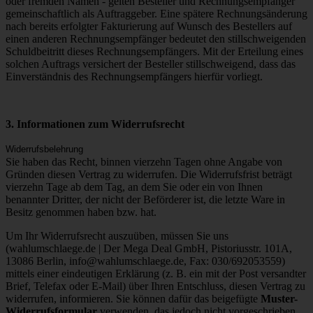
oder fremden Namen - gelten Besteller und Rechnungsempfänger
gemeinschaftlich als Auftraggeber. Eine spätere Rechnungsänderung
nach bereits erfolgter Fakturierung auf Wunsch des Bestellers auf
einen anderen Rechnungsempfänger bedeutet den stillschweigenden
Schuldbeitritt dieses Rechnungsempfängers. Mit der Erteilung eines
solchen Auftrags versichert der Besteller stillschweigend, dass das
Einverständnis des Rechnungsempfängers hierfür vorliegt.
3. Informationen zum Widerrufsrecht
Widerrufsbelehrung
Sie haben das Recht, binnen vierzehn Tagen ohne Angabe von
Gründen diesen Vertrag zu widerrufen. Die Widerrufsfrist beträgt
vierzehn Tage ab dem Tag, an dem Sie oder ein von Ihnen
benannter Dritter, der nicht der Beförderer ist, die letzte Ware in
Besitz genommen haben bzw. hat.
Um Ihr Widerrufsrecht auszuüben, müssen Sie uns
(wahlumschlaege.de | Der Mega Deal GmbH, Pistoriusstr. 101A,
13086 Berlin, info@wahlumschlaege.de, Fax: 030/692053559)
mittels einer eindeutigen Erklärung (z. B. ein mit der Post versandter
Brief, Telefax oder E-Mail) über Ihren Entschluss, diesen Vertrag zu
widerrufen, informieren. Sie können dafür das beigefügte
Muster-
Widerrufsformular
verwenden, das jedoch nicht vorgeschrieben