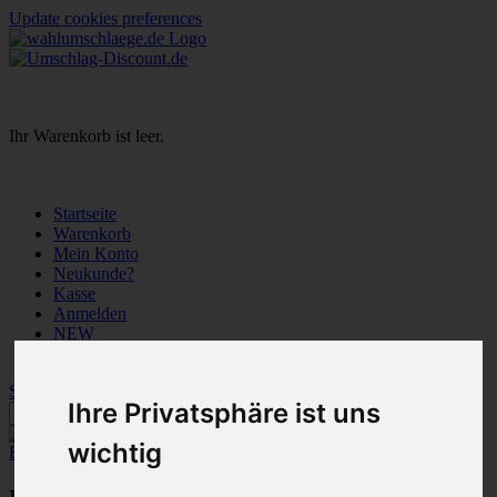
Update cookies preferences
Ihr Warenkorb ist leer.
Startseite
Warenkorb
Mein Konto
Neukunde?
Kasse
Anmelden
NEW
Sale
Startseite
»
Unsere AGB
Ihre Privatsphäre ist uns
wichtig
Erweiterte Suche »