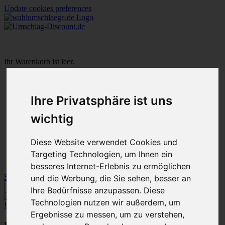
Update cookies preferences
Ihr Warenkorb ist leer.
Startseite
Ihre Privatsphäre ist uns
Warenkorb
Mein Konto
wichtig
Neukunde?
Kasse
Diese Website verwendet Cookies und
Anmelden
NEW
Targeting Technologien, um Ihnen ein
Sale
besseres Internet-Erlebnis zu ermöglichen
Startseite
»
Betriebsratswahl
und die Werbung, die Sie sehen, besser an
Ihre Bedürfnisse anzupassen. Diese
Technologien nutzen wir außerdem, um
Erweiterte Suche »
Ergebnisse zu messen, um zu verstehen,