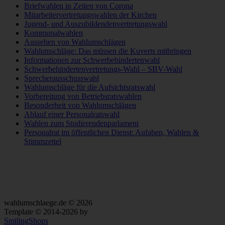
Briefwahlen in Zeiten von Corona
Mitarbeitervertretungswahlen der Kirchen
Jugend- und Auszubildendenvertretungswahl
Kommunalwahlen
Aussehen von Wahlumschlägen
Wahlumschläge: Das müssen die Kuverts mitbringen
Informationen zur Schwerbehindertenwahl
Schwerbehindertenvertretungs-Wahl – SBV-Wahl
Sprecherausschusswahl
Wahlumschläge für die Aufsichtsratswahl
Vorbereitung von Betriebsratswahlen
Besonderheit von Wahlumschlägen
Ablauf einer Personalratswahl
Wahlen zum Studierendenparlament
Personalrat im öffentlichen Dienst: Aufaben, Wahlen &
Stimmzettel
Alle Preise verstehen sich zzgl. der gesetzlichen MwSt. Die hier
dargestellten Angebote richten sich ausschließlich an gewerbliche
Abnehmer.
wahlumschlaege.de © 2026
Template © 2014-2026 by
SmilingShops