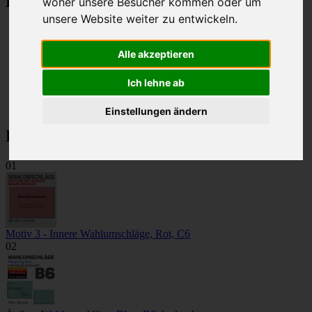
Kategorien
woher unsere Besucher kommen oder um
unsere Website weiter zu entwickeln.
Betriebsratswahl 2026
Innere Wahlumschläge
Alle akzeptieren
Äußere Wahlumschläge
Zweiseitige Wahlumschläge
Selbstklebende Wahlumschläge
Ich lehne ab
Stimmzettel
Farbiges Papier
Einstellungen ändern
Bestseller
01
Motiv 3 - Innere Wahlumschläge, Rot, C6
02